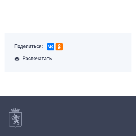
Поделиться:
Распечатать
print