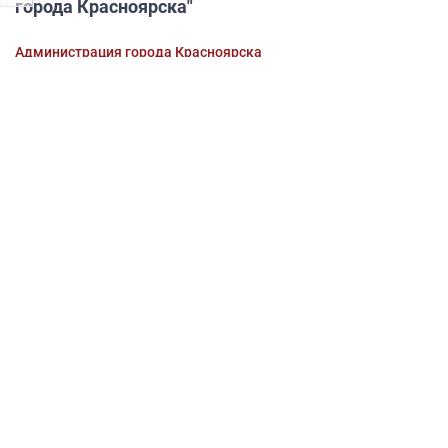
города Красноярска"
Администрация города Красноярска
Проект постановления администрации города "О
комплексном развитии территории
жилой застройки жилого района Иннокентьевский
города Красноярска"
Проект постановления "Об утверждении
программы комплексного развития систем
коммунальной инфраструктуры городского
округа город Красноярск Красноярского края до
2042 года"
Администрация города Красноярска