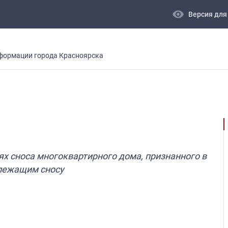
visibility
Версия для
формации города Красноярска
х сноса многоквартирного дома, признанного в
лежащим сносу