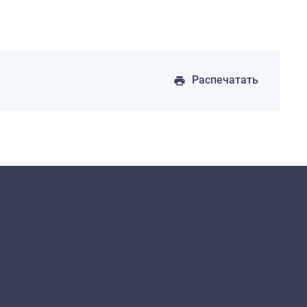
Распечатать
print