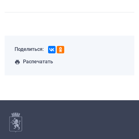
Поделиться:
Распечатать
print