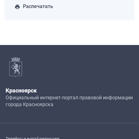
Распечатать
print
Красноярск
Официальный интернет-портал правовой информации
города Красноярска
Телефон и e-mail редакции: