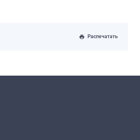
Распечатать
print